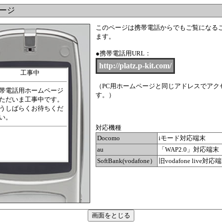
ージ
このページは携帯電話からでもご覧になる
ます。
●携帯電話用URL：
http://platz.p-kit.com/
（PC用ホームページと同じアドレスでアク
す。）
対応機種
Docomo
iモード対応端末
au
「WAP2.0」対応端末
SoftBank(vodafone）
旧vodafone live対