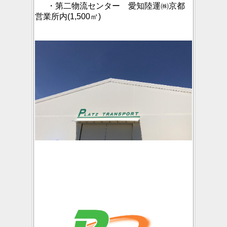
・第二物流センター 愛知陸運㈱京都
営業所内(1,500㎡)